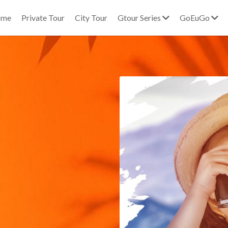
ome
Private Tour
City Tour
Gtour Series
GoEuGo